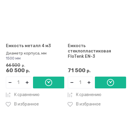
Емкость металл 4 м3
Емкость
стеклопластиковая
Диаметр корпуса, мм
FloTenk EN-3
1500 мм
66 500
р.
60 500
71 500
р.
р.
К сравнению
К сравнению
В избранное
В избранное