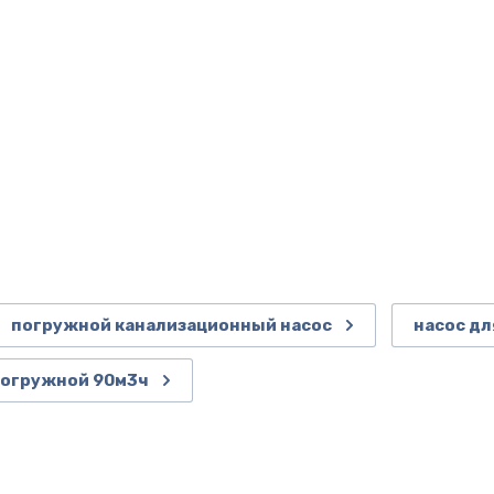
погружной канализационный насос
насос дл
погружной 90м3ч