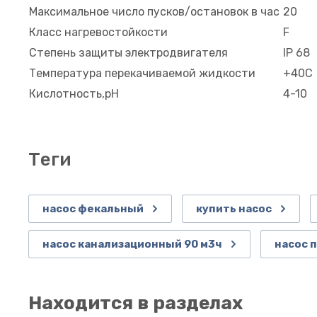
Максимальное число пусков/остановок в час
20
Класс нагревостойкости
F
Степень защиты электродвигателя
IP 68
Температура перекачиваемой жидкости
+40С
Кислотность,рН
4-10
теги
насос фекальный
купить насос
насос канализационный 90 м3ч
насос 
Находится в разделах