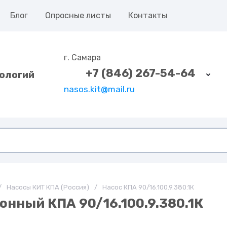
Блог
Опросные листы
Контакты
г. Самара
+7 (846) 267-54-64
ологий
nasos.kit@mail.ru
/
Насосы КИТ КПА (Россия)
/
Насос КПА 90/16.100.9.380.1К
нный КПА 90/16.100.9.380.1К