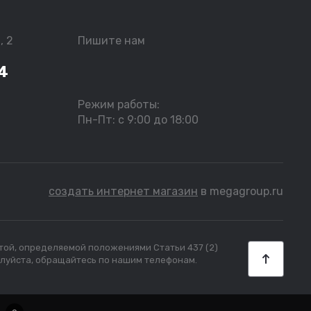
, 2
Пишите нам
4
Режим работы:
Пн-Пт: с 9:00 до 18:00
создать интернет магазин
в megagroup.ru
ртой, определяемой положениями Статьи 437 (2)
алуйста, обращайтесь по нашим телефонам.