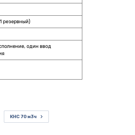
 1 резервный)
сполнение, один ввод
ия
КНС 70 м3ч