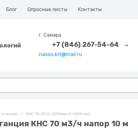
Блог
Опросные листы
Контакты
г. Самара
+7 (846) 267-54-64
ологий
nasos.kit@mail.ru
 станции
/
КНС 70-10 (D 2000мм, Н 3650 мм)
анция КНС 70 м3/ч напор 10 м