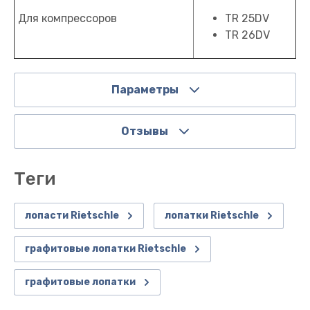
Для компрессоров
TR 25DV
TR 26DV
Параметры
Отзывы
теги
лопасти Rietschle
лопатки Rietschle
графитовые лопатки Rietschle
графитовые лопатки