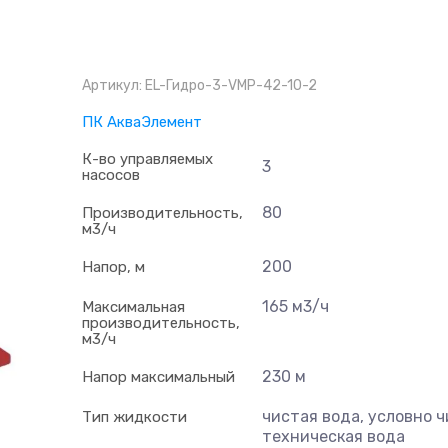
Артикул:
EL-Гидро-3-VMP-42-10-2
ПК АкваЭлемент
К-во управляемых
3
насосов
80
Производительность,
м3/ч
200
Напор, м
165 м3/ч
Максимальная
производительность,
м3/ч
230 м
Напор максимальный
чистая вода, условно 
Тип жидкости
техническая вода