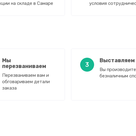
кции на складе в Самаре
условия сотрудниче
Мы
Выставляем
3
перезваниваем
Вы производите
Перезваниваем вам и
безналичным сп
обговариваем детали
заказа