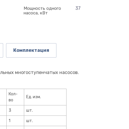
37
Мощность одного
насоса, кВт
Комплектация
альных многоступенчатых насосов.
Кол-
Ед. изм.
во
3
шт.
1
шт.