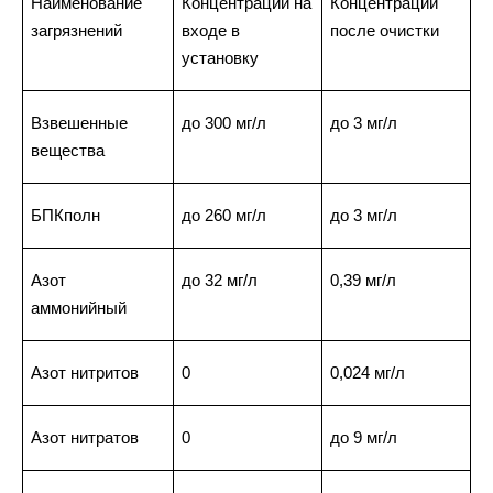
Наименование
Концентрации на
Концентрации
загрязнений
входе в
после очистки
установку
Взвешенные
до 300 мг/л
до 3 мг/л
вещества
БПКполн
до 260 мг/л
до 3 мг/л
Азот
до 32 мг/л
0,39 мг/л
аммонийный
Азот нитритов
0
0,024 мг/л
Азот нитратов
0
до 9 мг/л